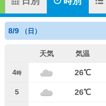
日別
時別
8/9
（日）
天気
気温
26℃
4
時
26℃
5