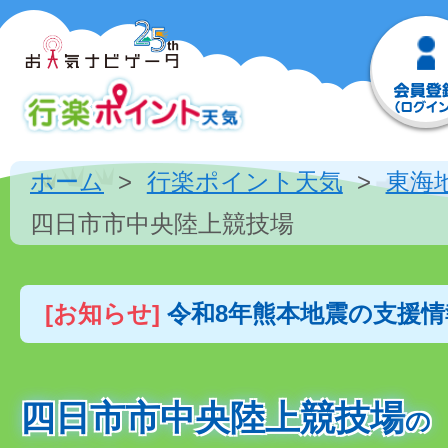
ホーム
行楽ポイント天気
東海
四日市市中央陸上競技場
[お知らせ]
令和8年熊本地震の支援
四日市市中央陸上競技場
の