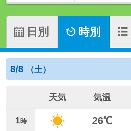
日別
時別
8/8
（土）
天気
気温
26℃
1
時