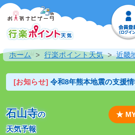
ホーム
行楽ポイント天気
近畿
[お知らせ]
令和8年熊本地震の支援
石山寺
の
★ 
天気予報