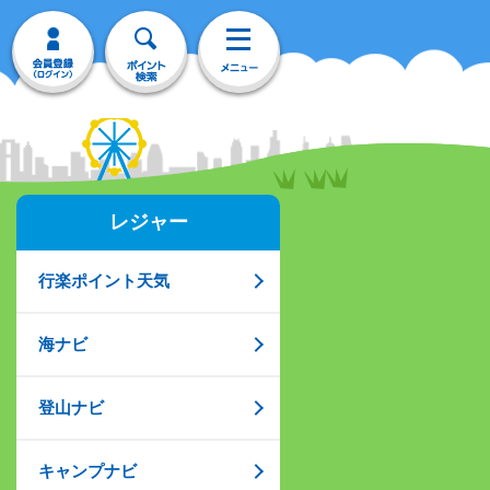
レジャー
行楽ポイント天気
海ナビ
登山ナビ
キャンプナビ