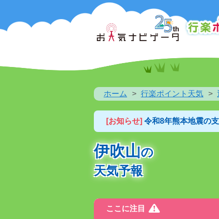
ホーム
行楽ポイント天気
[お知らせ]
令和8年熊本地震の
伊吹山
の
天気予報
ここに注目