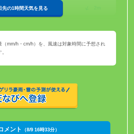
17℃
2m
0日先の1時間天気を見る
（mm/h・cm/h）を、風速は対象時間に予想され
す。
コメント
（8/9 16時33分）