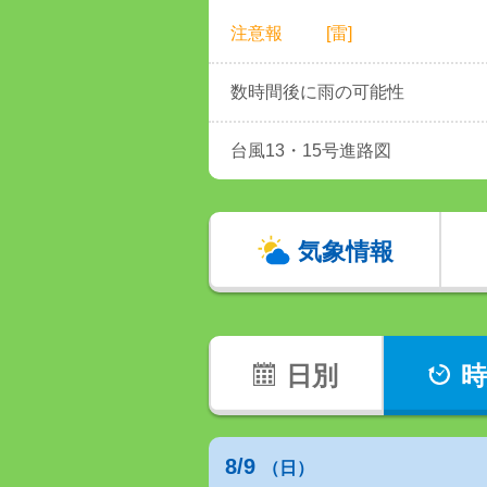
注意報
[雷]
数時間後に雨の可能性
台風13・15号進路図
気象情報
日別
時
8/9
（日）