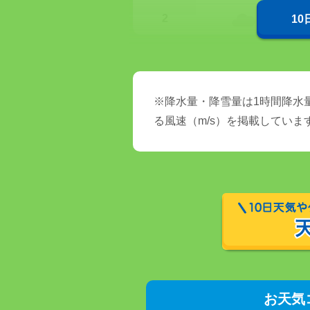
2
1
※降水量・降雪量は1時間降水量
る風速（m/s）を掲載していま
お天気