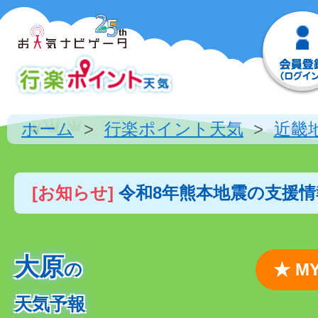
ホーム
行楽ポイント天気
近畿
[お知らせ]
令和8年熊本地震の支援
大原
の
★ 
天気予報