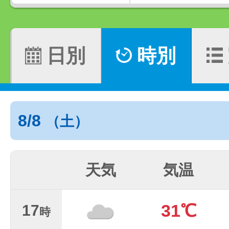
日別
時別
8/8
（土）
天気
気温
31℃
17
時