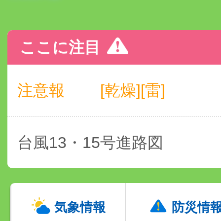
ここに注目
注意報
[乾燥][雷]
台風13・15号進路図
気象情報
防災情