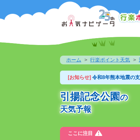
ホーム
行楽ポイント天気
[お知らせ]
令和8年熊本地震の
引揚記念公園
の
天気予報
ここに注目