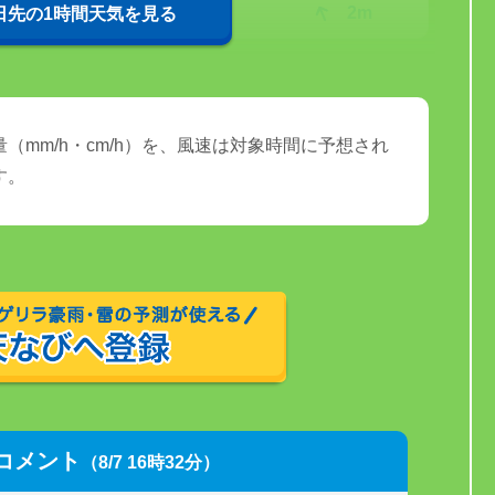
27℃
2m
0日先の1時間天気を見る
（mm/h・cm/h）を、風速は対象時間に予想され
す。
コメント
（8/7 16時32分）