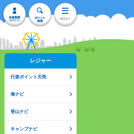
レジャー
行楽ポイント天気
海ナビ
登山ナビ
キャンプナビ