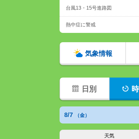
台風13・15号進路図
熱中症に警戒
気象情報
日別
時
8/7
（金）
天気