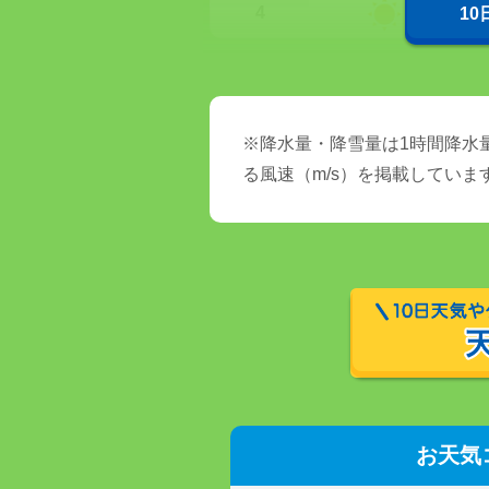
4
1
※降水量・降雪量は1時間降水量
る風速（m/s）を掲載していま
お天気