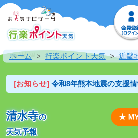
ホーム
行楽ポイント天気
近畿
[お知らせ]
令和8年熊本地震の支援
清水寺
の
★ 
天気予報