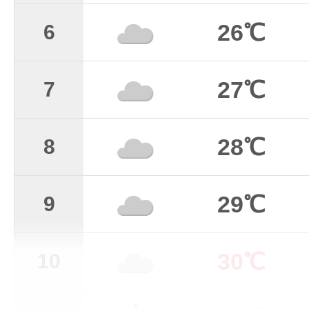
26℃
6
27℃
7
28℃
8
29℃
9
30℃
10