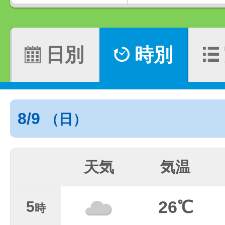
日別
時別
8/9
（日）
天気
気温
26℃
5
時