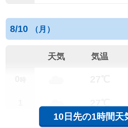
8/10
（月）
天気
気温
27℃
0
時
27℃
1
10日先の1時間天