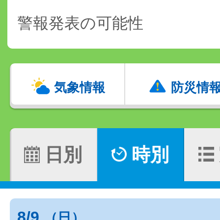
警報発表の可能性
気象情報
防災情
日別
時別
8/9
（日）