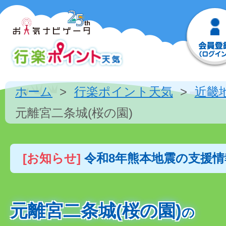
ホーム
行楽ポイント天気
近畿
元離宮二条城(桜の園)
[お知らせ]
令和8年熊本地震の支援
元離宮二条城(桜の園)
の