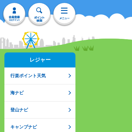
レジャー
行楽ポイント天気
海ナビ
登山ナビ
キャンプナビ