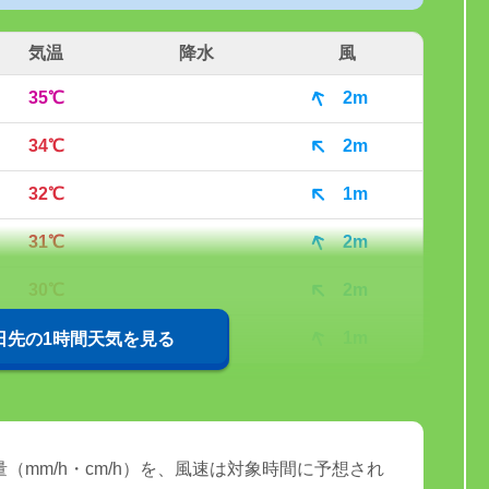
気温
降水
風
35℃
2m
34℃
2m
32℃
1m
31℃
2m
30℃
2m
29℃
1m
0日先の1時間天気を見る
（mm/h・cm/h）を、風速は対象時間に予想され