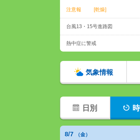
注意報
[乾燥]
台風13・15号進路図
熱中症に警戒
気象情報
日別
時
8/7
（金）