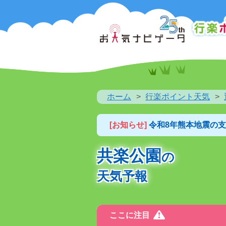
ホーム
行楽ポイント天気
[お知らせ]
令和8年熊本地震の
共楽公園
の
天気予報
ここに注目