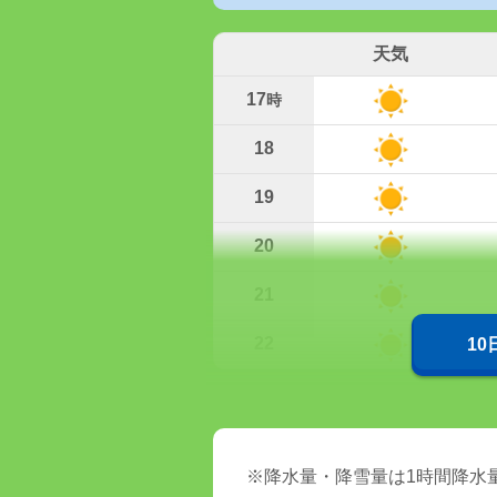
天気
17
時
18
19
20
21
22
1
※降水量・降雪量は1時間降水量