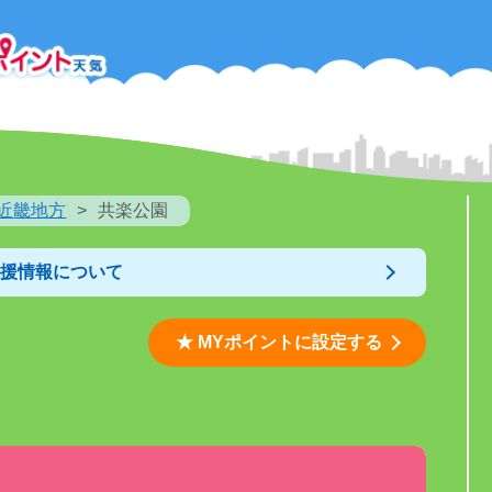
近畿地方
共楽公園
支援情報について
★ MYポイントに設定する