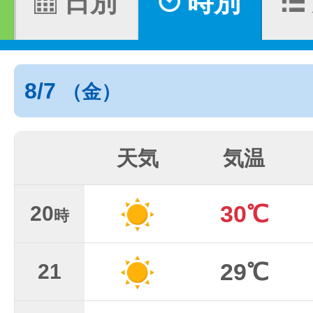
日別
時別
8/7
（金）
天気
気温
30℃
20
時
29℃
21