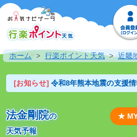
ホーム
行楽ポイント天気
近畿
[お知らせ]
令和8年熊本地震の支援
法金剛院
の
★ 
天気予報