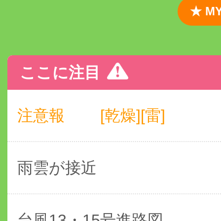
★ 
ここに注目
注意報
[乾燥][雷]
雨雲が接近
台風13・15号進路図