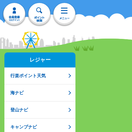
レジャー
行楽ポイント天気
海ナビ
登山ナビ
キャンプナビ