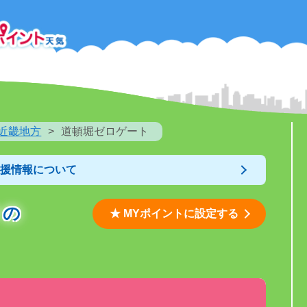
近畿地方
道頓堀ゼロゲート
支援情報について
ト
の
★ MYポイントに設定する