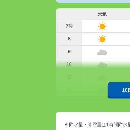
天気
7
時
8
9
10
11
12
1
※降水量・降雪量は1時間降水量