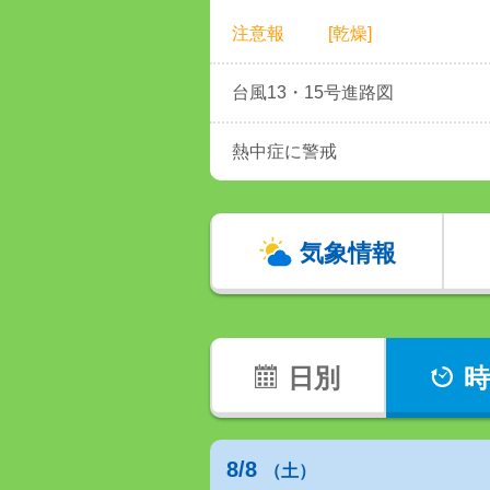
注意報
[乾燥]
台風13・15号進路図
熱中症に警戒
気象情報
日別
時
8/8
（土）