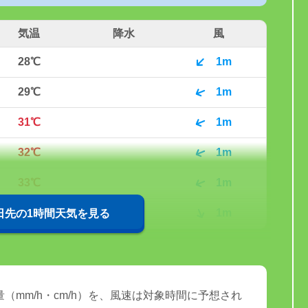
気温
降水
風
28℃
1m
29℃
1m
31℃
1m
32℃
1m
33℃
1m
35℃
1m
0日先の1時間天気を見る
（mm/h・cm/h）を、風速は対象時間に予想され