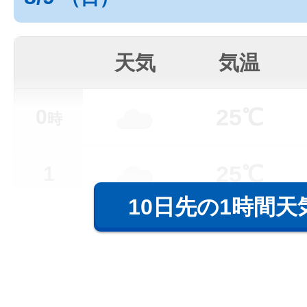
天気
気温
25℃
0
時
25℃
1
10日先の1時間天