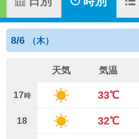
日別
時別
8/6
（木）
天気
気温
33℃
17
時
32℃
18