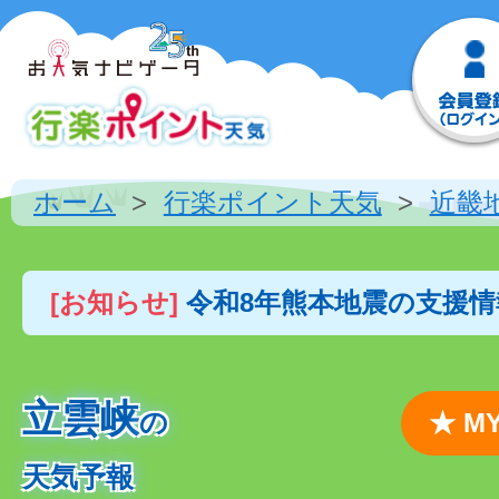
ホーム
行楽ポイント天気
近畿
[お知らせ]
令和8年熊本地震の支援
立雲峡
の
★ 
天気予報