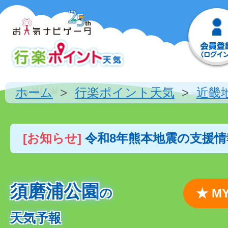
ホーム
行楽ポイント天気
近畿
[お知らせ]
令和8年熊本地震の支援
須磨浦公園
の
★ 
天気予報