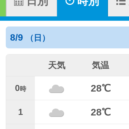
日別
時別
8/9
（日）
天気
気温
28℃
0
時
28℃
1