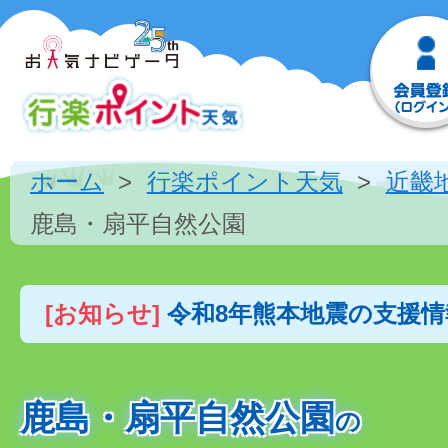
ホーム
行楽ポイント天気
近畿
鹿島・扇平自然公園
[お知らせ]
令和8年熊本地震の支援
鹿島・扇平自然公園
の