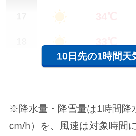
34℃
17
33℃
18
10日先の1時間天
※降水量・降雪量は1時間降水
cm/h）を、風速は対象時間