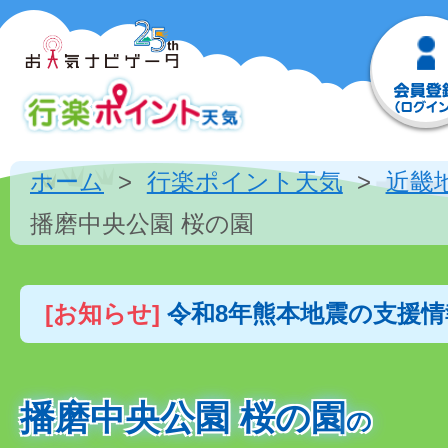
ホーム
行楽ポイント天気
近畿
播磨中央公園 桜の園
[お知らせ]
令和8年熊本地震の支援
播磨中央公園 桜の園
の