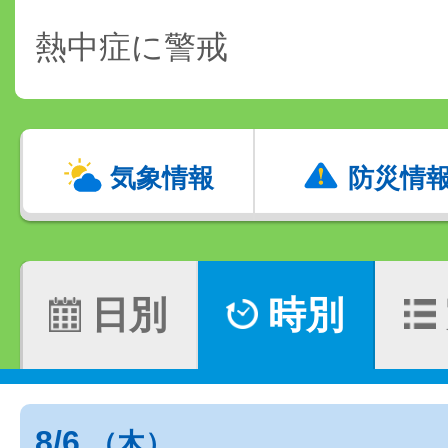
熱中症に警戒
気象情報
防災情
日別
時別
8/6
（木）