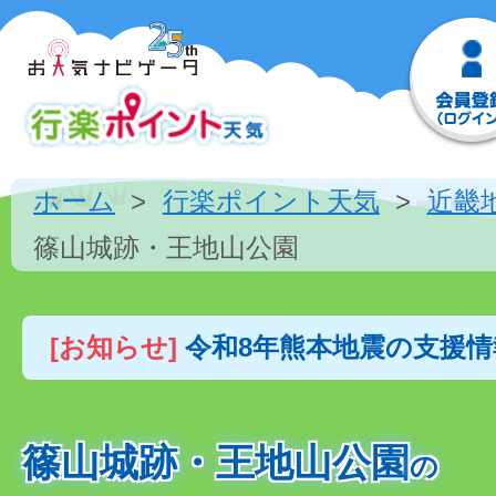
ホーム
行楽ポイント天気
近畿
篠山城跡・王地山公園
[お知らせ]
令和8年熊本地震の支援
篠山城跡・王地山公園
の