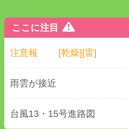
ここに注目
注意報
[乾燥][雷]
雨雲が接近
台風13・15号進路図