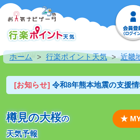
ホーム
行楽ポイント天気
近畿
[お知らせ]
令和8年熊本地震の支援
樽見の大桜
の
★ 
天気予報