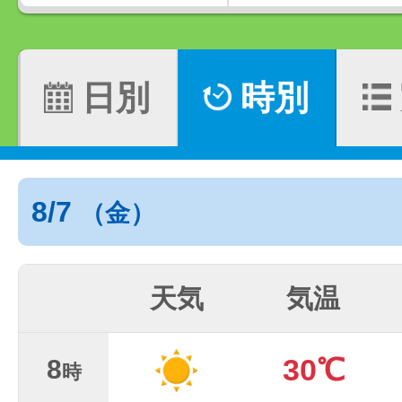
日別
時別
8/7
（金）
天気
気温
30℃
8
時