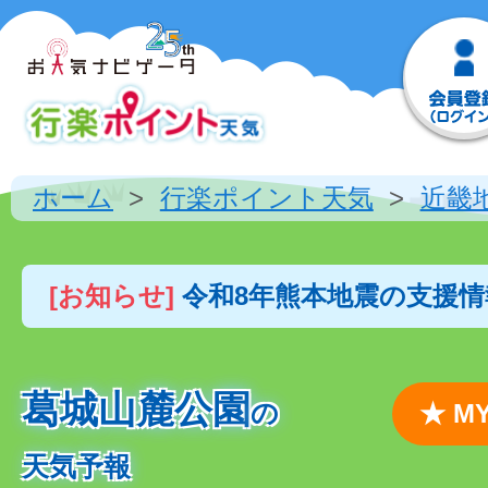
ホーム
行楽ポイント天気
近畿
[お知らせ]
令和8年熊本地震の支援
葛城山麓公園
の
★ 
天気予報