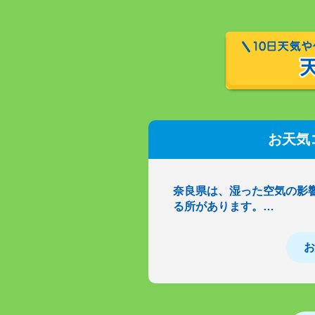
お天気
奈良県は、湿った空気の影
る所があります。…
お