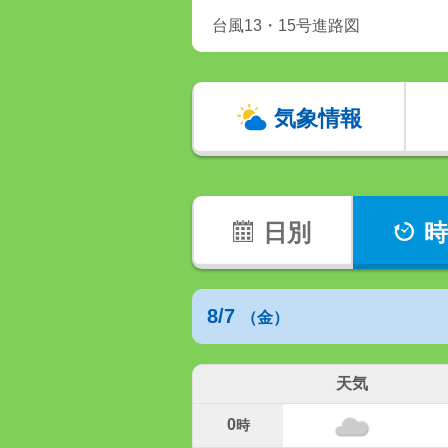
台風13・15号進路図
気象情報
日別
時
8/7
（金）
天気
0
時