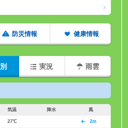
防災情報
健康情報
別
実況
雨雲
気温
降水
風
27℃
2m