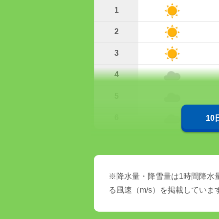
1
2
3
4
5
6
1
※降水量・降雪量は1時間降水量
る風速（m/s）を掲載していま