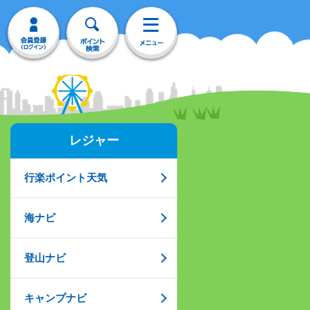
レジャー
行楽ポイント天気
海ナビ
登山ナビ
キャンプナビ