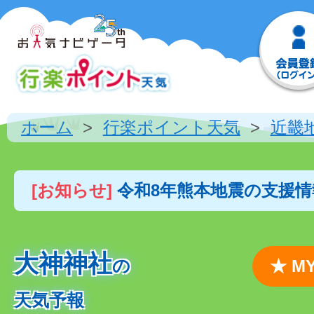
ホーム
行楽ポイント天気
近畿
[お知らせ]
令和8年熊本地震の支援
大神神社
の
★ 
天気予報