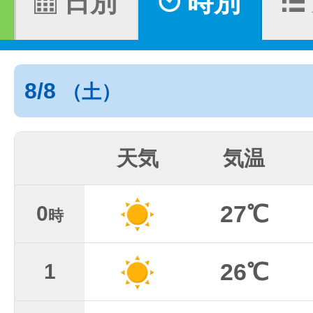
日別
時別
8/8
（土）
天気
気温
27℃
0
時
26℃
1