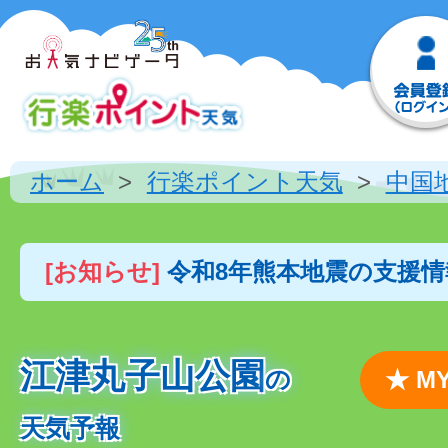
ホーム
行楽ポイント天気
中国
[お知らせ]
令和8年熊本地震の支援
江津丸子山公園
の
★ 
天気予報