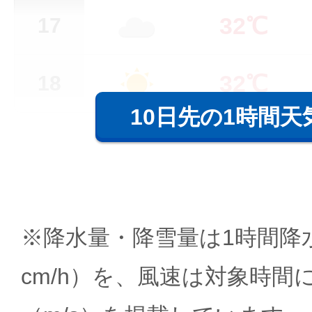
32℃
17
32℃
18
10日先の1時間天
※降水量・降雪量は1時間降水
cm/h）を、風速は対象時間