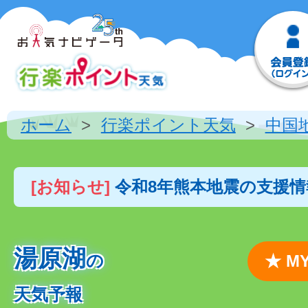
ホーム
行楽ポイント天気
中国
[お知らせ]
令和8年熊本地震の支援
湯原湖
の
★ 
天気予報