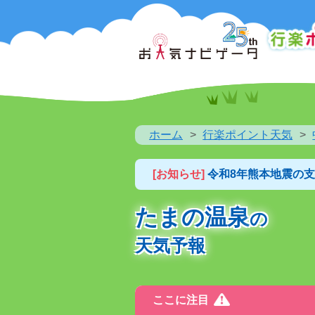
ホーム
行楽ポイント天気
[お知らせ]
令和8年熊本地震の
たまの温泉
の
天気予報
ここに注目