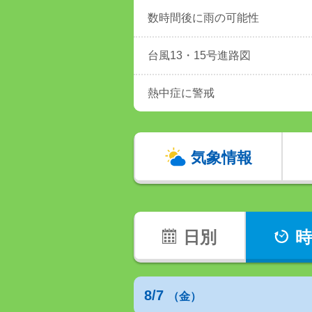
数時間後に雨の可能性
台風13・15号進路図
熱中症に警戒
気象情報
日別
時
8/7
（金）