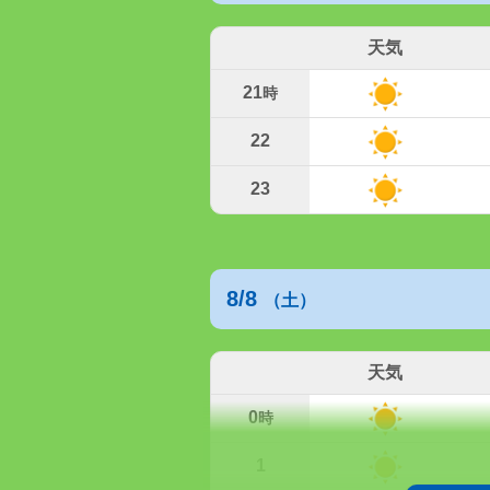
天気
21
時
22
23
8/8
（土）
天気
0
時
1