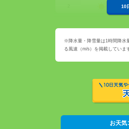
2
1
※降水量・降雪量は1時間降水量
る風速（m/s）を掲載していま
お天気