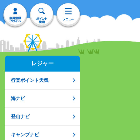
レジャー
行楽ポイント天気
海ナビ
登山ナビ
キャンプナビ