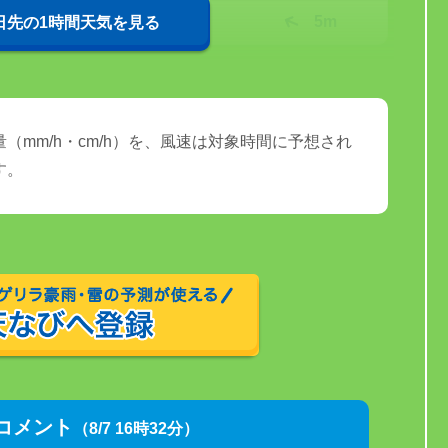
29℃
5m
0日先の1時間天気を見る
（mm/h・cm/h）を、風速は対象時間に予想され
す。
コメント
（8/7 16時32分）