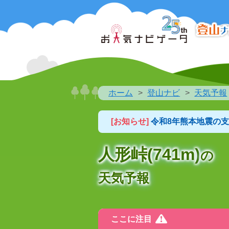
ホーム
登山ナビ
天気予報
[お知らせ]
令和8年熊本地震の
人形峠(741m)
の
天気予報
ここに注目