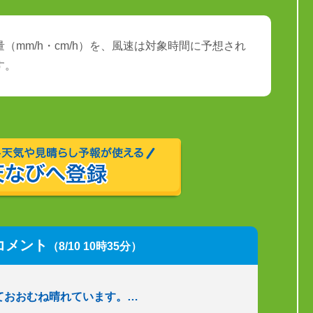
（mm/h・cm/h）を、風速は対象時間に予想され
す。
コメント
（8/10 10時35分）
ておおむね晴れています。…