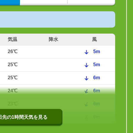
気温
降水
風
26℃
5m
25℃
5m
25℃
6m
24℃
6m
23℃
6m
22℃
6m
0日先の1時間天気を見る