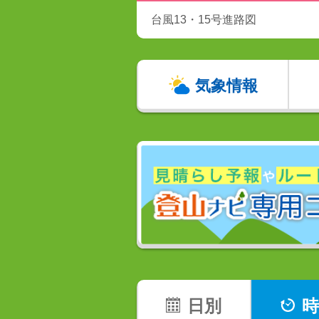
台風13・15号進路図
気象情報
日別
時