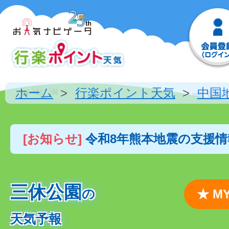
ホーム
行楽ポイント天気
中国
[お知らせ]
令和8年熊本地震の支援
三休公園
の
★ 
天気予報