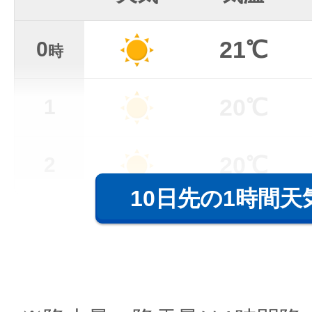
21℃
0
時
20℃
1
20℃
2
10日先の1時間天