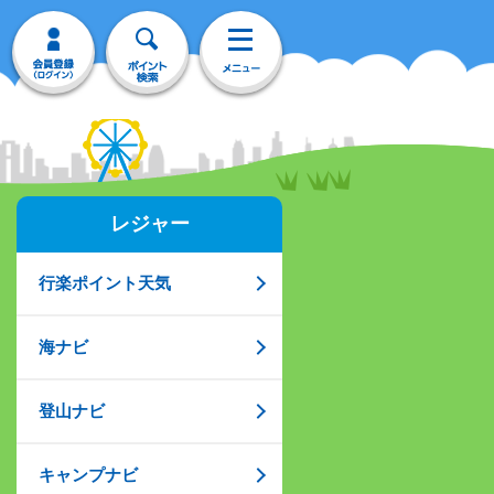
レジャー
行楽ポイント天気
海ナビ
登山ナビ
キャンプナビ