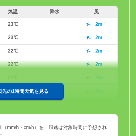
気温
降水
風
23℃
2m
23℃
2m
22℃
2m
22℃
2m
21℃
2m
21℃
2m
0日先の1時間天気を見る
（mm/h・cm/h）を、風速は対象時間に予想され
す。