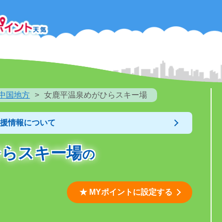
中国地方
女鹿平温泉めがひらスキー場
支援情報について
ひらスキー場
の
★ MYポイントに設定する