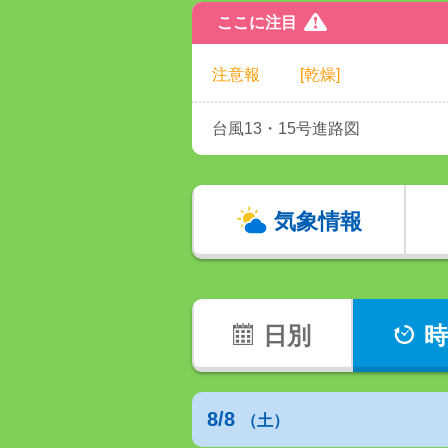
ここに注目
注意報
[乾燥]
台風13・15号進路図
気象情報
日別
時
8/8
（土）