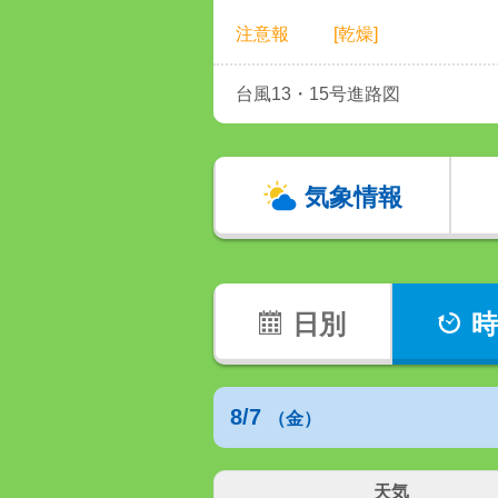
注意報
[乾燥]
台風13・15号進路図
気象情報
日別
時
8/7
（金）
天気