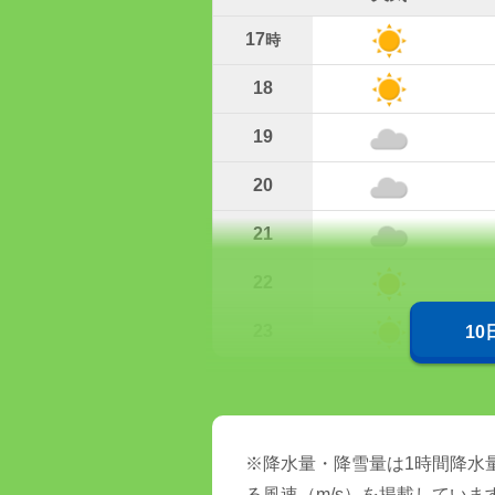
17
時
18
19
20
21
22
23
1
※降水量・降雪量は1時間降水量
る風速（m/s）を掲載していま