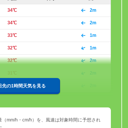
34℃
2m
34℃
2m
33℃
1m
32℃
1m
32℃
2m
31℃
2m
31℃
2m
0日先の1時間天気を見る
（mm/h・cm/h）を、風速は対象時間に予想され
す。