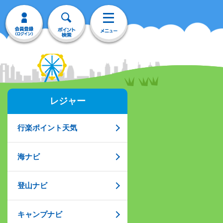
レジャー
行楽ポイント天気
海ナビ
登山ナビ
キャンプナビ