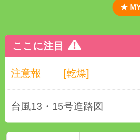
★ 
ここに注目
注意報
[乾燥]
台風13・15号進路図