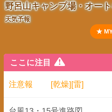
野呂山キャンプ場・オート
天気予報
★ 
ここに注目
注意報
[乾燥][雷]
台風13・15号進路図