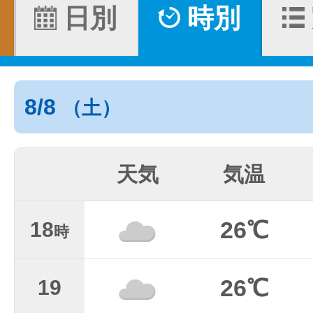
日別
時別
8/8
（土）
天気
気温
26℃
18
時
26℃
19