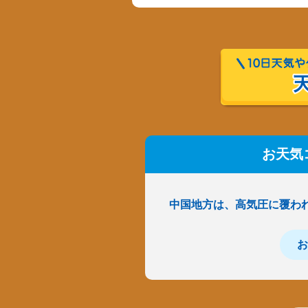
お天気
中国地方は、高気圧に覆わ
お