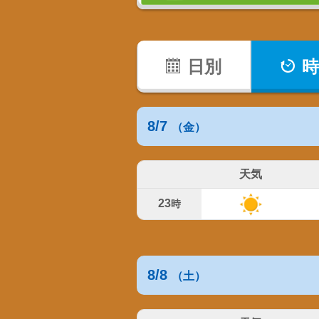
日別
時
8/7
（金）
天気
23
時
8/8
（土）