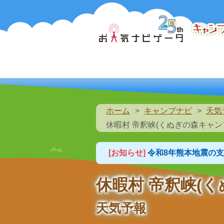
ホーム
キャンプナビ
天気
休暇村 帝釈峡(くぬぎの森キャン
[お知らせ]
令和8年熊本地震の
休暇村 帝釈峡(
天気予報