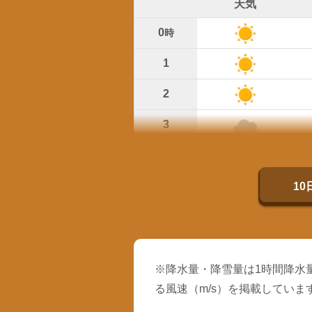
天気
0
時
1
2
3
4
5
1
※降水量・降雪量は1時間降水量
る風速（m/s）を掲載していま