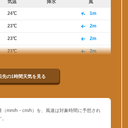
気温
降水
風
24℃
1m
23℃
2m
23℃
2m
23℃
2m
23℃
2m
23℃
1m
0日先の1時間天気を見る
（mm/h・cm/h）を、風速は対象時間に予想され
す。