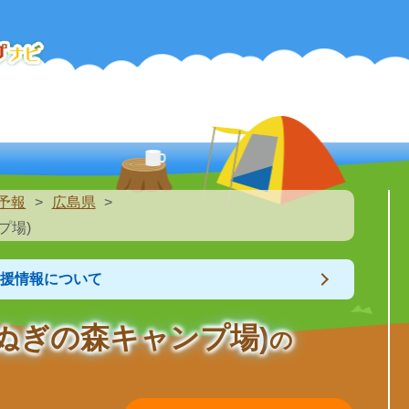
予報
広島県
プ場)
支援情報について
くぬぎの森キャンプ場)
の