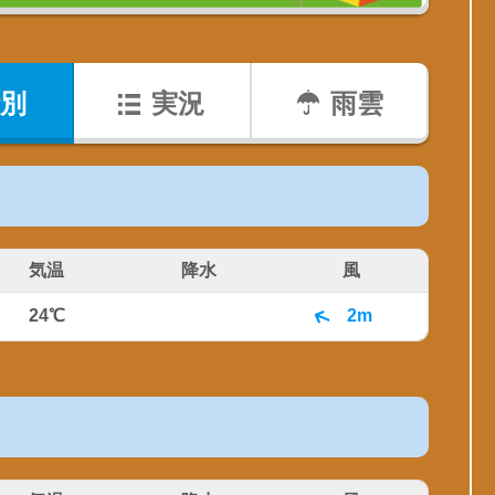
別
実況
雨雲
気温
降水
風
24℃
2m