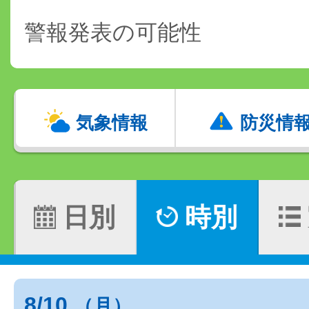
警報発表の可能性
気象情報
防災情
日別
時別
8/10
（月）