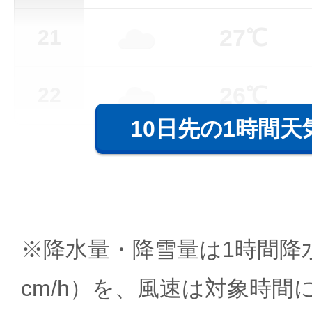
27℃
21
26℃
22
10日先の1時間天
※降水量・降雪量は1時間降水
cm/h）を、風速は対象時間