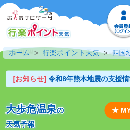
ホーム
行楽ポイント天気
四国
[お知らせ]
令和8年熊本地震の支援
大歩危温泉
の
★ 
天気予報