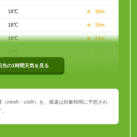
18℃
16m
18℃
15m
18℃
14m
18℃
13m
17℃
12m
0日先の1時間天気を見る
（mm/h・cm/h）を、風速は対象時間に予想され
す。