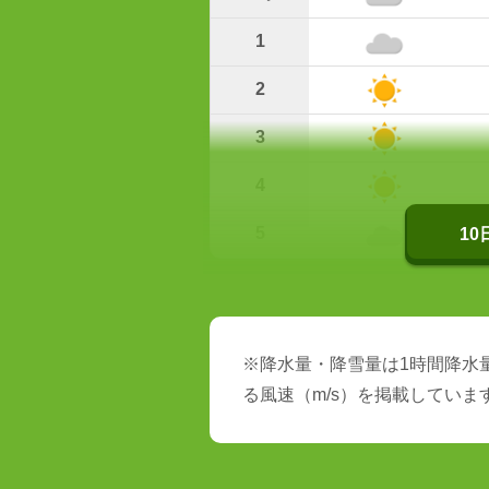
1
2
3
4
5
1
※降水量・降雪量は1時間降水量
る風速（m/s）を掲載していま