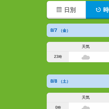
日別
時
8/7
（金）
天気
23
時
8/8
（土）
天気
0
時