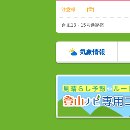
注意報
[雷]
台風13・15号進路図
気象情報