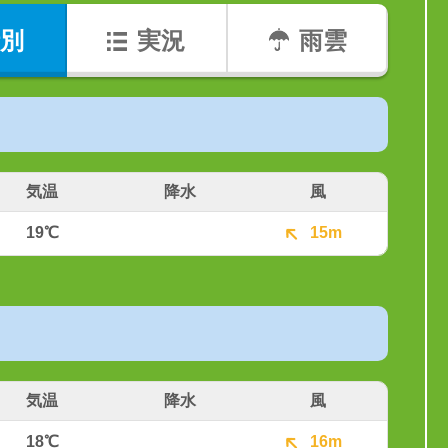
別
実況
雨雲
気温
降水
風
19℃
15m
気温
降水
風
18℃
16m