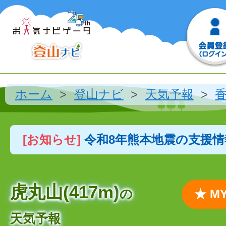
ホーム
登山ナビ
天気予報
[お知らせ]
令和8年熊本地震の支援
虎丸山(417m)
の
★ 
天気予報