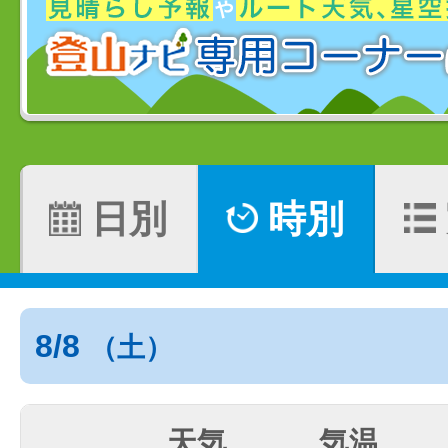
日別
時別
8/8
（土）
天気
気温