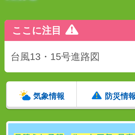
ここに注目
台風13・15号進路図
気象情報
防災情