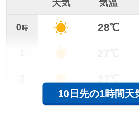
天気
気温
28℃
0
時
27℃
1
27℃
2
10日先の1時間天