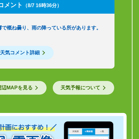
コメント
（8/7 16時36分）
響で概ね曇り、雨の降っている所があります。
天気コメント詳細
周辺MAPを見る
天気予報について