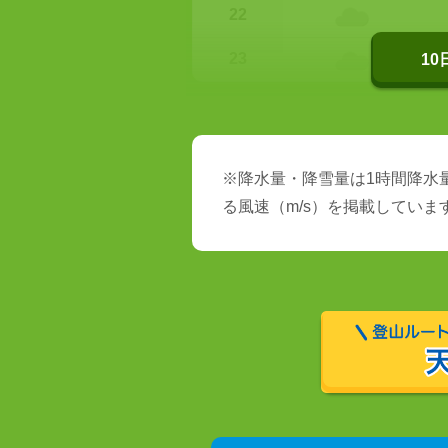
22
23
1
※降水量・降雪量は1時間降水量
る風速（m/s）を掲載していま