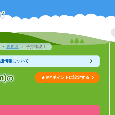
高知県
子持権現山
支援情報について
m)
の
★ MYポイントに設定する