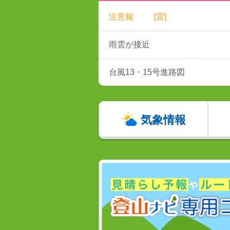
注意報
[雷]
雨雲が接近
台風13・15号進路図
気象情報