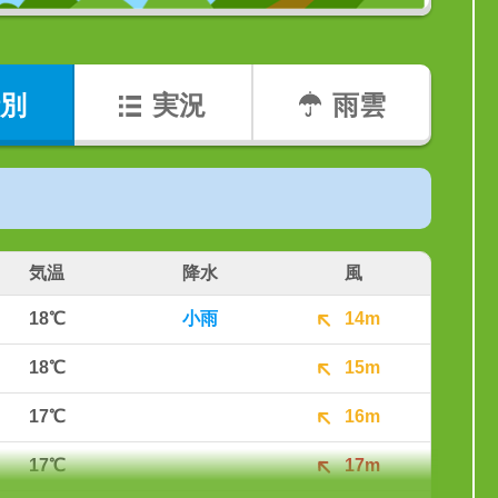
別
実況
雨雲
気温
降水
風
18℃
小雨
14m
18℃
15m
17℃
16m
17℃
17m