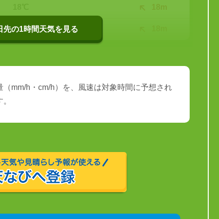
18℃
18m
17℃
18m
0日先の1時間天気を見る
（mm/h・cm/h）を、風速は対象時間に予想され
す。