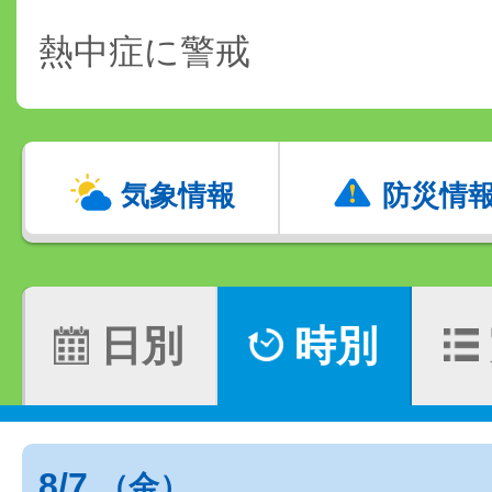
熱中症に警戒
気象情報
防災情
日別
時別
8/7
（金）