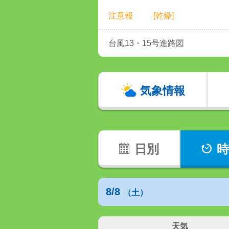
注意報
[乾燥]
台風13・15号進路図
気象情報
日別
時
8/8
（土）
天気