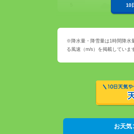
5
1
※降水量・降雪量は1時間降水量
る風速（m/s）を掲載していま
お天気