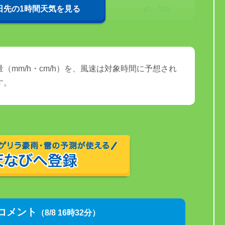
25℃
1m
0日先の1時間天気を見る
（mm/h・cm/h）を、風速は対象時間に予想され
す。
コメント
（8/8 16時32分）