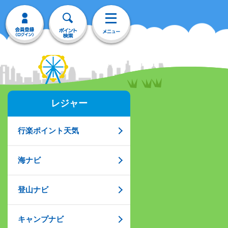
レジャー
行楽ポイント天気
海ナビ
登山ナビ
キャンプナビ