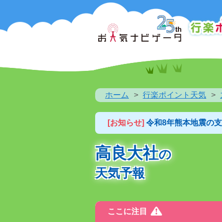
ホーム
行楽ポイント天気
[お知らせ]
令和8年熊本地震の
高良大社
の
天気予報
ここに注目