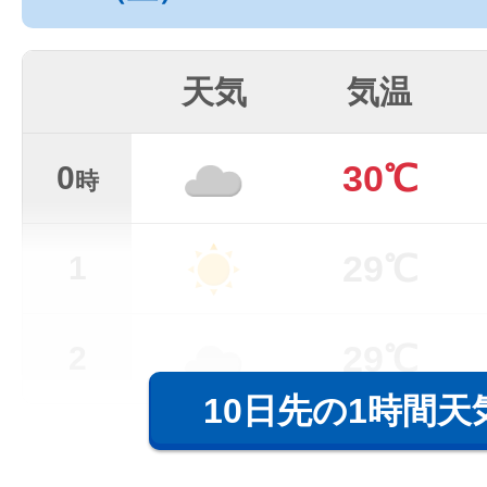
天気
気温
30℃
0
時
29℃
1
29℃
2
10日先の1時間天