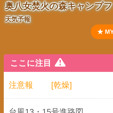
奥八女焚火の森キャンプフ
天気予報
★ 
ここに注目
注意報
[乾燥]
台風13・15号進路図