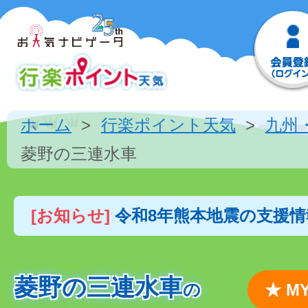
ホーム
行楽ポイント天気
九州
菱野の三連水車
[お知らせ]
令和8年熊本地震の支援
菱野の三連水車
の
★ 