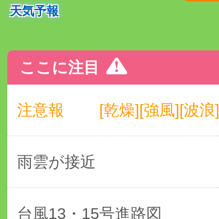
天気予報
ここに注目
注意報
[乾燥][強風][波浪
雨雲が接近
台風13・15号進路図