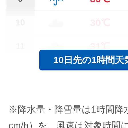
30℃
10
31℃
11
10日先の1時間天
※降水量・降雪量は1時間降水
cm/h）を、風速は対象時間