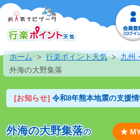
ホーム
行楽ポイント天気
九州
外海の大野集落
[お知らせ]
令和8年熊本地震の支援
外海の大野集落
の
★ 