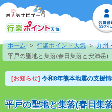
ホーム
行楽ポイント天気
九州
平戸の聖地と集落(春日集落と安満岳)
[お知らせ]
令和8年熊本地震の支援
平戸の聖地と集落(春日集落