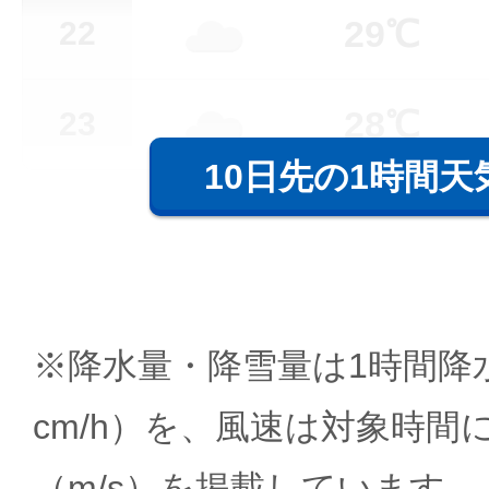
29℃
22
28℃
23
10日先の1時間天
※降水量・降雪量は1時間降水
cm/h）を、風速は対象時間
（m/s）を掲載しています。