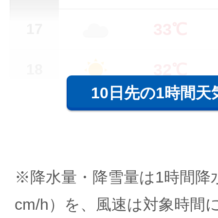
33℃
17
32℃
18
10日先の1時間天
※降水量・降雪量は1時間降水
cm/h）を、風速は対象時間