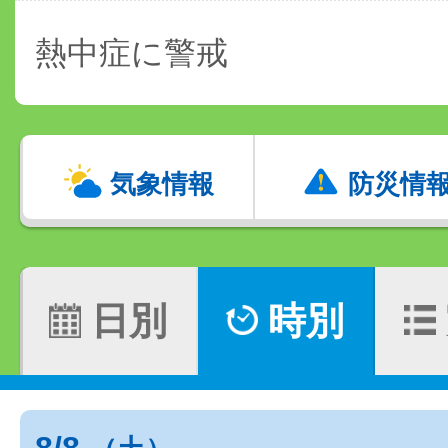
熱中症に警戒
気象情報
防災情
日別
時別