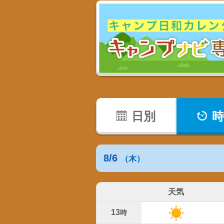
日別
時
8/6
（木）
天気
13
時