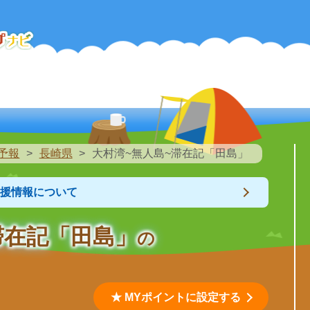
予報
長崎県
大村湾~無人島~滞在記「田島」
支援情報について
滞在記「田島」
の
★ MYポイントに設定する