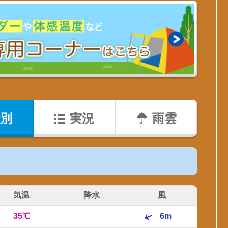
別
実況
雨雲
気温
降水
風
35℃
6m