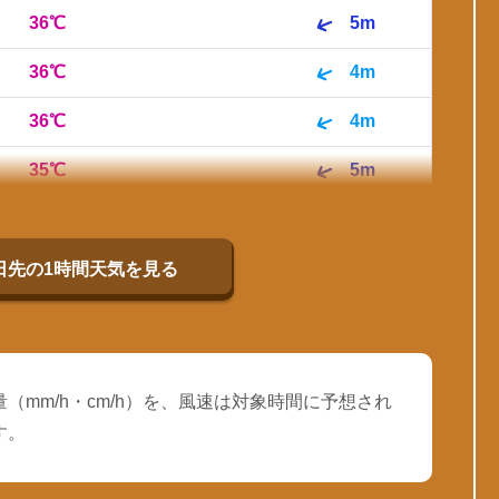
36℃
5m
36℃
4m
36℃
4m
35℃
5m
35℃
6m
33℃
7m
0日先の1時間天気を見る
（mm/h・cm/h）を、風速は対象時間に予想され
す。