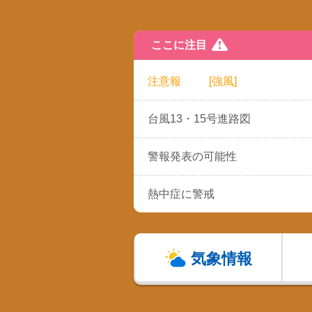
ここに注目
注意報
[強風]
台風13・15号進路図
警報発表の可能性
熱中症に警戒
気象情報