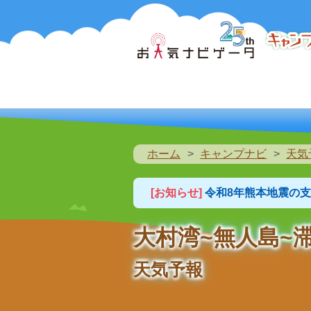
ホーム
キャンプナビ
天気
[お知らせ]
令和8年熊本地震の
大村湾~無人島~
天気予報