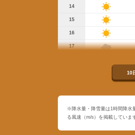
14
15
16
17
18
19
1
※降水量・降雪量は1時間降水量
る風速（m/s）を掲載していま