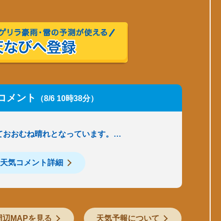
コメント
（8/6 10時38分）
ておおむね晴れとなっています。…
天気コメント詳細
周辺MAPを見る
天気予報について