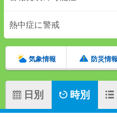
熱中症に警戒
気象情報
防災情
日別
時別