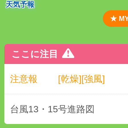
天気予報
★ 
ここに注目
注意報
[乾燥][強風]
台風13・15号進路図