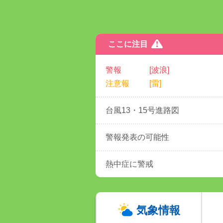
ここに注目
警報
[波浪]
注意報
[雷]
台風13・15号進路図
警報発表の可能性
熱中症に警戒
気象情報