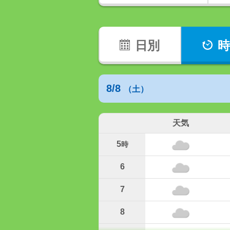
日別
時
8/8
（土）
天気
5
時
6
7
8