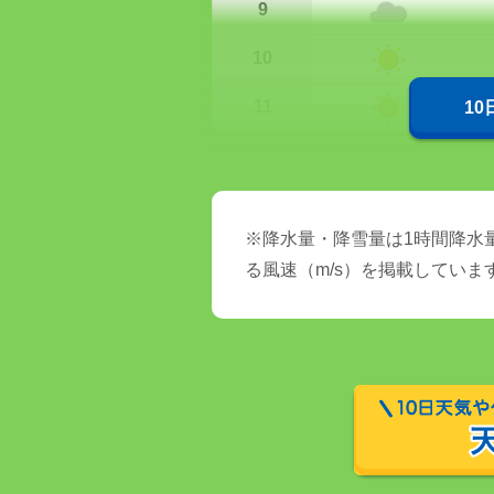
9
10
11
1
※降水量・降雪量は1時間降水量
る風速（m/s）を掲載していま