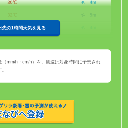
30℃
4m
32℃
5m
32℃
4m
0日先の1時間天気を見る
（mm/h・cm/h）を、風速は対象時間に予想され
す。