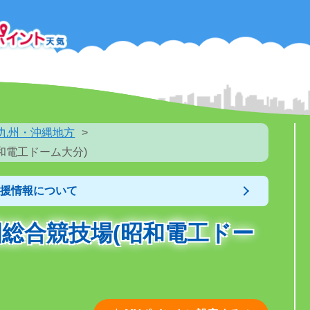
九州・沖縄地方
和電工ドーム大分)
支援情報について
総合競技場(昭和電工ドー